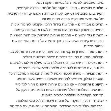
גזים ומפגעים, לשמירה על בטיחות ושקט נפשי.
חלונות ויטרינה
– תיקון והתקנה של חלונות ויטרינה יוקרתיים,
המשלבים עיצוב מודרני עם איכות גבוהה, מאפשרים חדירה מרבית
של אור טבעי ומספקים מראה פתוח ומרווח.
תריסים מבודדים
– פתרונות בידוד תרמי ואקוסטי לשיפור איכות
החיים והחיסכון באנרגיה, עם אפשרות לשדרוג מערכות קיימות.
רשתות נגד יתושים
– התקנה ושירות לרשתות איכותיות המונעות
חדירת חרקים ויתושים לבית, תוך שמירה על זרימת אוויר טבעית
ונוחות מרבית.
רשת הזזה
– פתרון פרקטי ונוח לפתיחה וסגירה של רשתות על גבי
מסילות, מתאים במיוחד לדלתות יציאה ולחלונות גדולים.
רשת גלילה
– רשת מודרנית הנגללת כלפי מעלה או לצד, לשימוש
קל ונוח, עם אפשרות להסתרה מלאה כשהרשת לא בשימוש.
רשת קבועה
– פתרון חסכוני ואמין לרשתות קבועות המורכבות על
מסגרת החלון, אידיאלי לפתחים שאינם דורשים גישה תכופה.
תיקונים ותחזוקה
– אנו מציעים שירות תיקונים מהיר לכל סוגי
התריסים והחלונות, כולל פתרונות בעיות במנגנונים, תיקון של
תריסים מקולקלים והחלפת רכיבים פגומים.
זכוכית
– תיקון והתקנה של זכוכית איכותית לכל סוגי החלונות
והדלתות, כולל זכוכית מבודדת, מחוסמת או מזוגגת, עם פתרונות