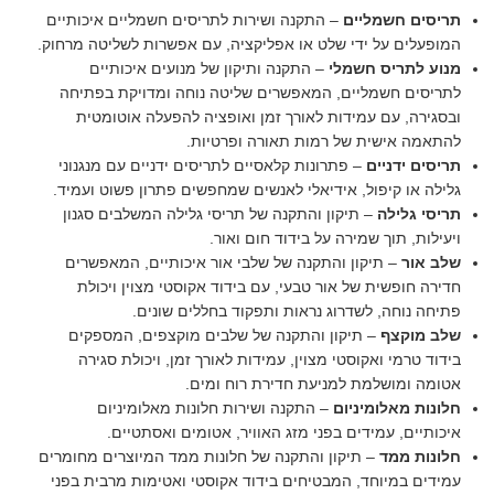
תריסים חשמליים
– התקנה ושירות לתריסים חשמליים איכותיים
המופעלים על ידי שלט או אפליקציה, עם אפשרות לשליטה מרחוק.
מנוע לתריס חשמלי
– התקנה ותיקון של מנועים איכותיים
לתריסים חשמליים, המאפשרים שליטה נוחה ומדויקת בפתיחה
ובסגירה, עם עמידות לאורך זמן ואופציה להפעלה אוטומטית
להתאמה אישית של רמות תאורה ופרטיות.
תריסים ידניים
– פתרונות קלאסיים לתריסים ידניים עם מנגנוני
גלילה או קיפול, אידיאלי לאנשים שמחפשים פתרון פשוט ועמיד.
תריסי גלילה
– תיקון והתקנה של תריסי גלילה המשלבים סגנון
ויעילות, תוך שמירה על בידוד חום ואור.
שלב אור
– תיקון והתקנה של שלבי אור איכותיים, המאפשרים
חדירה חופשית של אור טבעי, עם בידוד אקוסטי מצוין ויכולת
פתיחה נוחה, לשדרוג נראות ותפקוד בחללים שונים.
שלב מוקצף
– תיקון והתקנה של שלבים מוקצפים, המספקים
בידוד טרמי ואקוסטי מצוין, עמידות לאורך זמן, ויכולת סגירה
אטומה ומושלמת למניעת חדירת רוח ומים.
חלונות מאלומיניום
– התקנה ושירות חלונות מאלומיניום
איכותיים, עמידים בפני מזג האוויר, אטומים ואסתטיים.
חלונות ממד
– תיקון והתקנה של חלונות ממד המיוצרים מחומרים
עמידים במיוחד, המבטיחים בידוד אקוסטי ואטימות מרבית בפני