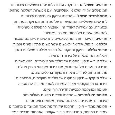
תריסים חשמליים
– התקנה ושירות לתריסים חשמליים איכותיים
המופעלים על ידי שלט או אפליקציה, עם אפשרות לשליטה מרחוק.
מנוע לתריס חשמלי
– התקנה ותיקון של מנועים איכותיים
לתריסים חשמליים, המאפשרים שליטה נוחה ומדויקת בפתיחה
ובסגירה, עם עמידות לאורך זמן ואופציה להפעלה אוטומטית
להתאמה אישית של רמות תאורה ופרטיות.
תריסים ידניים
– פתרונות קלאסיים לתריסים ידניים עם מנגנוני
גלילה או קיפול, אידיאלי לאנשים שמחפשים פתרון פשוט ועמיד.
תריסי גלילה
– תיקון והתקנה של תריסי גלילה המשלבים סגנון
ויעילות, תוך שמירה על בידוד חום ואור.
שלב אור
– תיקון והתקנה של שלבי אור איכותיים, המאפשרים
חדירה חופשית של אור טבעי, עם בידוד אקוסטי מצוין ויכולת
פתיחה נוחה, לשדרוג נראות ותפקוד בחללים שונים.
שלב מוקצף
– תיקון והתקנה של שלבים מוקצפים, המספקים
בידוד טרמי ואקוסטי מצוין, עמידות לאורך זמן, ויכולת סגירה
אטומה ומושלמת למניעת חדירת רוח ומים.
חלונות מאלומיניום
– התקנה ושירות חלונות מאלומיניום
איכותיים, עמידים בפני מזג האוויר, אטומים ואסתטיים.
חלונות ממד
– תיקון והתקנה של חלונות ממד המיוצרים מחומרים
עמידים במיוחד, המבטיחים בידוד אקוסטי ואטימות מרבית בפני