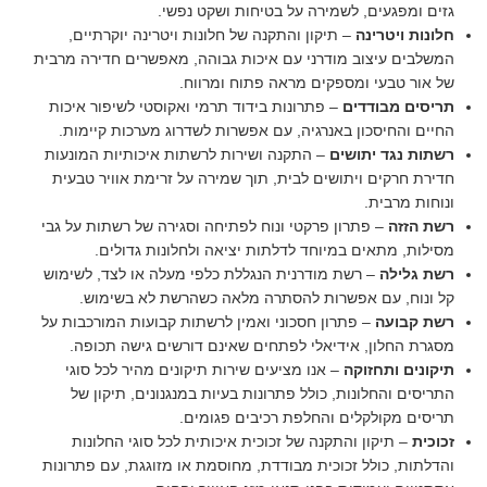
גזים ומפגעים, לשמירה על בטיחות ושקט נפשי.
חלונות ויטרינה
– תיקון והתקנה של חלונות ויטרינה יוקרתיים,
המשלבים עיצוב מודרני עם איכות גבוהה, מאפשרים חדירה מרבית
של אור טבעי ומספקים מראה פתוח ומרווח.
תריסים מבודדים
– פתרונות בידוד תרמי ואקוסטי לשיפור איכות
החיים והחיסכון באנרגיה, עם אפשרות לשדרוג מערכות קיימות.
רשתות נגד יתושים
– התקנה ושירות לרשתות איכותיות המונעות
חדירת חרקים ויתושים לבית, תוך שמירה על זרימת אוויר טבעית
ונוחות מרבית.
רשת הזזה
– פתרון פרקטי ונוח לפתיחה וסגירה של רשתות על גבי
מסילות, מתאים במיוחד לדלתות יציאה ולחלונות גדולים.
רשת גלילה
– רשת מודרנית הנגללת כלפי מעלה או לצד, לשימוש
קל ונוח, עם אפשרות להסתרה מלאה כשהרשת לא בשימוש.
רשת קבועה
– פתרון חסכוני ואמין לרשתות קבועות המורכבות על
מסגרת החלון, אידיאלי לפתחים שאינם דורשים גישה תכופה.
תיקונים ותחזוקה
– אנו מציעים שירות תיקונים מהיר לכל סוגי
התריסים והחלונות, כולל פתרונות בעיות במנגנונים, תיקון של
תריסים מקולקלים והחלפת רכיבים פגומים.
זכוכית
– תיקון והתקנה של זכוכית איכותית לכל סוגי החלונות
והדלתות, כולל זכוכית מבודדת, מחוסמת או מזוגגת, עם פתרונות